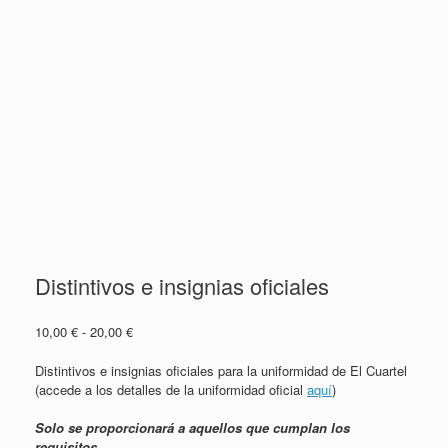
Distintivos e insignias oficiales
Rango
10,00
€
-
20,00
€
de
precios:
Distintivos e insignias oficiales para la uniformidad de El Cuartel
desde
(accede a los detalles de la uniformidad oficial
aquí
)
10,00 €
hasta
Solo se proporcionará a aquellos que cumplan los
20,00 €
requisitos.