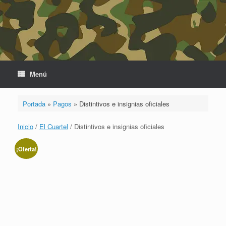
Saltar
al
contenido
Menú
Portada
»
Pagos
»
Distintivos e insignias oficiales
Inicio
/
El Cuartel
/ Distintivos e insignias oficiales
¡Oferta!