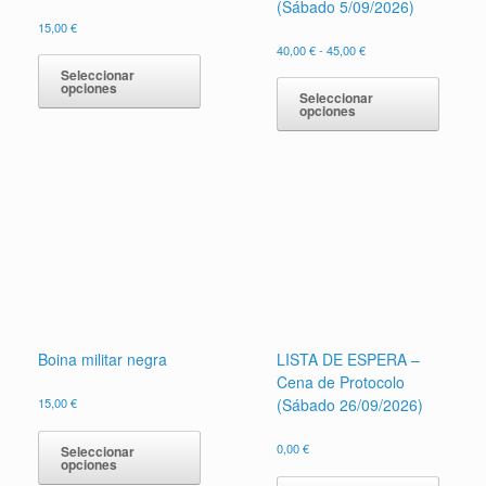
(Sábado 5/09/2026)
15,00
€
Rango
Este
40,00
€
-
45,00
€
de
producto
Este
Seleccionar
precios:
opciones
tiene
produc
Seleccionar
desde
opciones
múltiples
tiene
40,00 €
variantes.
múltipl
hasta
Las
45,00 €
variant
opciones
Las
se
opcion
pueden
se
elegir
pueden
en
elegir
la
en
página
la
de
página
producto
de
Boina militar negra
LISTA DE ESPERA –
produc
Cena de Protocolo
15,00
€
(Sábado 26/09/2026)
Este
producto
0,00
€
Seleccionar
opciones
tiene
Este