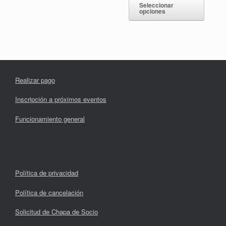
múltiples
produc
Seleccionar
variantes.
opciones
tiene
Las
múltipl
opciones
variant
se
Las
pueden
opcion
elegir
se
en
pueden
la
Realizar pago
elegir
página
en
de
la
Inscripción a próximos eventos
producto
página
de
Funcionamiento general
produc
Política de privacidad
Política de cancelación
Solicitud de Chapa de Socio