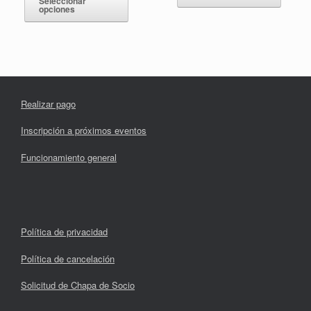
Seleccionar
desde
opciones
múltipl
hasta
tiene
40,00 €
35,00 €
variant
múltiples
hasta
Las
45,00 €
variantes.
opcion
Las
se
opciones
pueden
se
elegir
pueden
en
Realizar pago
elegir
la
en
página
la
Inscripción a próximos eventos
de
página
produc
de
Funcionamiento general
producto
Política de privacidad
Política de cancelación
Solicitud de Chapa de Socio