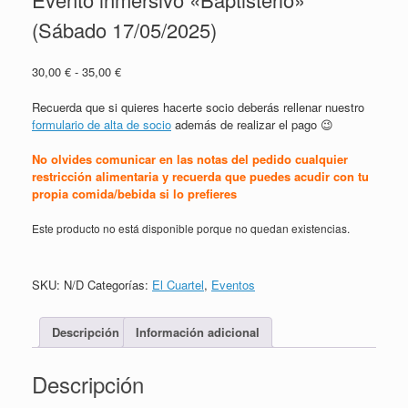
(Sábado 17/05/2025)
Rango
30,00
€
-
35,00
€
de
precios:
Recuerda que si quieres hacerte socio deberás rellenar nuestro
desde
formulario de alta de socio
además de realizar el pago 😉
30,00 €
hasta
No olvides comunicar en las notas del pedido cualquier
35,00 €
restricción alimentaria y recuerda que puedes acudir con tu
propia comida/bebida si lo prefieres
Este producto no está disponible porque no quedan existencias.
SKU:
N/D
Categorías:
El Cuartel
,
Eventos
Descripción
Información adicional
Descripción