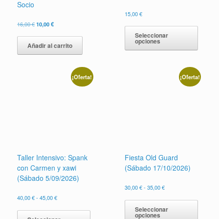
Socio
15,00
€
El
El
Este
16,00
€
10,00
€
precio
precio
produc
Seleccionar
original
actual
opciones
tiene
Añadir al carrito
era:
es:
múltipl
16,00 €.
10,00 €.
variant
Las
¡Oferta!
¡Oferta!
opcion
se
pueden
elegir
en
la
página
de
produc
Taller Intensivo: Spank
Fiesta Old Guard
con Carmen y xawi
(Sábado 17/10/2026)
(Sábado 5/09/2026)
Rango
30,00
€
-
35,00
€
de
Rango
Este
40,00
€
-
45,00
€
precios:
de
produc
Este
Seleccionar
desde
precios:
opciones
tiene
producto
30,00 €