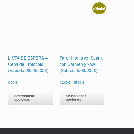
¡Oferta!
LISTA DE ESPERA –
Taller Intensivo: Spank
Cena de Protocolo
con Carmen y xawi
(Sábado 26/09/2026)
(Sábado 5/09/2026)
Rango
0,00
€
40,00
€
-
45,00
€
de
Este
Este
precios:
producto
producto
Seleccionar
Seleccionar
desde
opciones
opciones
tiene
tiene
40,00 €
múltiples
múltiples
hasta
45,00 €
variantes.
variantes.
Las
Las
opciones
opciones
se
se