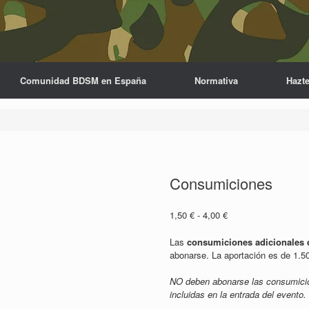
Comunidad BDSM en España
Normativa
Hazte
Consumiciones
Rango
1,50
€
-
4,00
€
de
precios:
Las
consumiciones adicionales du
desde
abonarse. La aportación es de 1.5
1,50 €
hasta
NO deben abonarse las consumicion
4,00 €
incluidas en la entrada del evento.