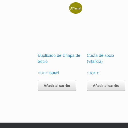
¡Oferta!
Duplicado de Chapa de
Cuota de socio
Socio
(vitalicia)
El
El
16,00
€
10,00
€
100,00
€
precio
precio
original
actual
Añadir al carrito
Añadir al carrito
era:
es:
16,00 €.
10,00 €.