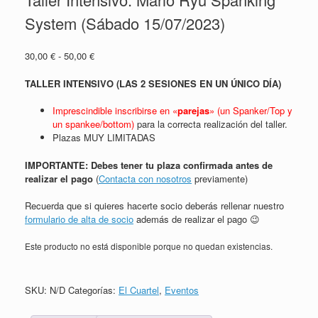
System (Sábado 15/07/2023)
Rango
30,00
€
-
50,00
€
de
precios:
TALLER INTENSIVO (LAS 2 SESIONES EN UN ÚNICO DÍA)
desde
30,00 €
Imprescindible inscribirse en «
parejas
» (un Spanker/Top y
hasta
un spankee/bottom)
para la correcta realización del taller.
50,00 €
Plazas MUY LIMITADAS
IMPORTANTE: Debes tener tu plaza confirmada antes de
realizar el pago
(
Contacta con nosotros
previamente)
Recuerda que si quieres hacerte socio deberás rellenar nuestro
formulario de alta de socio
además de realizar el pago 😉
Este producto no está disponible porque no quedan existencias.
SKU:
N/D
Categorías:
El Cuartel
,
Eventos