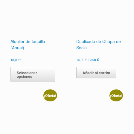
Alquiler de taquilla
Duplicado de Chapa de
(Anual)
Socio
El
El
15,00
€
16,00
€
10,00
€
precio
precio
Este
original
actual
producto
Seleccionar
Añadir al carrito
era:
es:
opciones
tiene
16,00 €.
10,00 €.
múltiples
variantes.
Las
¡Oferta!
¡Oferta!
opciones
se
pueden
elegir
en
la